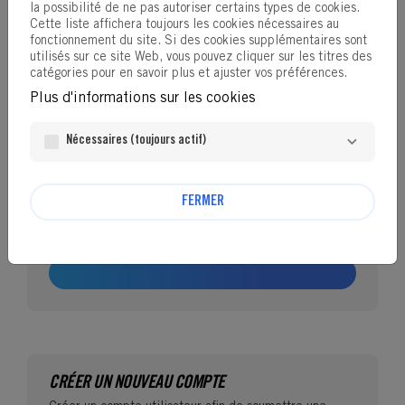
la possibilité de ne pas autoriser certains types de cookies.
SE CONNECTER
Cette liste affichera toujours les cookies nécessaires au
fonctionnement du site. Si des cookies supplémentaires sont
Si vous avez déjà un compte utilisateur BRP, entrez
utilisés sur ce site Web, vous pouvez cliquer sur les titres des
votre adresse email et votre mot de passe ci-dessous.
catégories pour en savoir plus et ajuster vos préférences.
Email:
Plus d'informations sur les cookies
Nécessaires (toujours actif)
Mot de passe :
visibility
FERMER
Mot de passe perdu ?
SE CONNECTER
CRÉER UN NOUVEAU COMPTE