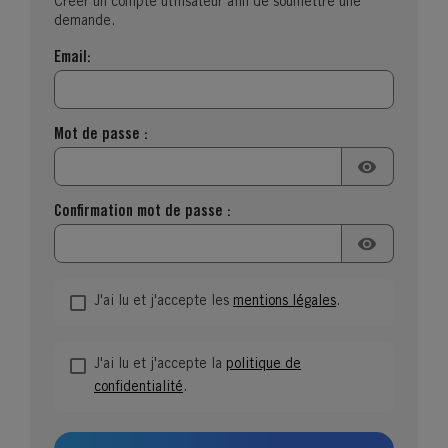
Créer un compte utilisateur afin de soumettre une
demande.
Email:
Mot de passe :
visibility
Confirmation mot de passe :
visibility
J'ai lu et j'accepte les
mentions légales
.
J'ai lu et j'accepte la
politique de
confidentialité
.